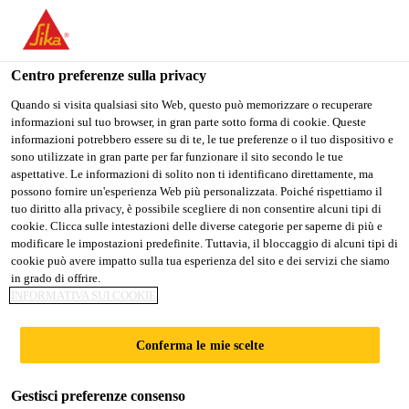
Stai visitando il sito web della "Sika Italia", sembra che si stia
accedendo da "Stati Uniti". Esiste un sito web separato per il
vostro paese.
Centro preferenze sulla privacy
Edilizia
...
Sika® Ucrete® UD 200
PASSARE A
RIMANERE
SELEZIONARE
Quando si visita qualsiasi sito Web, questo può memorizzare o recuperare
informazioni sul tuo browser, in gran parte sotto forma di cookie. Queste
SIKA USA
SIKA ITALIA
IL PAESE
informazioni potrebbero essere su di te, le tue preferenze o il tuo dispositivo e
sono utilizzate in gran parte per far funzionare il sito secondo le tue
aspettative. Le informazioni di solito non ti identificano direttamente, ma
Sika Italia
possono fornire un'esperienza Web più personalizzata. Poiché rispettiamo il
Sika® Ucrete® UD
tuo diritto alla privacy, è possibile scegliere di non consentire alcuni tipi di
cookie. Clicca sulle intestazioni delle diverse categorie per saperne di più e
modificare le impostazioni predefinite. Tuttavia, il bloccaggio di alcuni tipi di
200
cookie può avere impatto sulla tua esperienza del sito e dei servizi che siamo
in grado di offrire.
INFORMATIVA SUI COOKIE
Sistema a massetto in poliuretano-cemento
per elevate sollecitazioni, igienico e
Conferma le mie scelte
antiscivolo
Gestisci preferenze consenso
Sika® Ucrete® UD 200 È un pavimento in