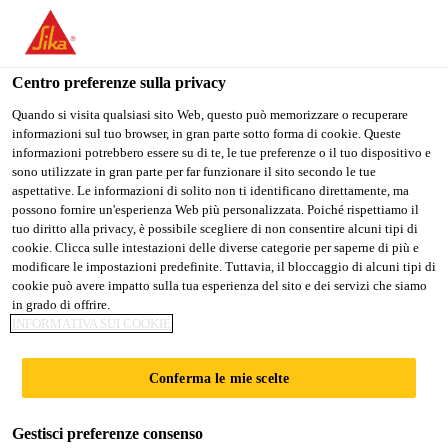
Stai visitando il sito web della "Sika Italia", sembra che si stia
accedendo da "Stati Uniti". Esiste un sito web separato per il
vostro paese.
Centro preferenze sulla privacy
Edilizia
...
Sikafloor® Comfort Regupol-6015 H
PASSARE A
RIMANERE
SELEZIONARE
Quando si visita qualsiasi sito Web, questo può memorizzare o recuperare
informazioni sul tuo browser, in gran parte sotto forma di cookie. Queste
SIKA USA
SIKA ITALIA
IL PAESE
informazioni potrebbero essere su di te, le tue preferenze o il tuo dispositivo e
sono utilizzate in gran parte per far funzionare il sito secondo le tue
aspettative. Le informazioni di solito non ti identificano direttamente, ma
Sika Italia
possono fornire un'esperienza Web più personalizzata. Poiché rispettiamo il
Sikafloor®
tuo diritto alla privacy, è possibile scegliere di non consentire alcuni tipi di
cookie. Clicca sulle intestazioni delle diverse categorie per saperne di più e
modificare le impostazioni predefinite. Tuttavia, il bloccaggio di alcuni tipi di
Comfort Regupol-
cookie può avere impatto sulla tua esperienza del sito e dei servizi che siamo
in grado di offrire.
6015 H
INFORMATIVA SUI COOKIE
Conferma le mie scelte
Materassino antishock in gomma per la
linea Sika ComfortFloor®
Gestisci preferenze consenso