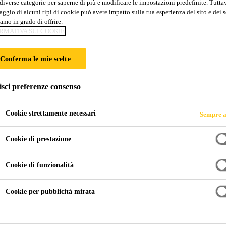
diverse categorie per saperne di più e modificare le impostazioni predefinite. Tuttav
10
ggio di alcuni tipi di cookie può avere impatto sulla tua esperienza del sito e dei s
amo in grado di offrire.
RMATIVA SUI COOKIE
ente e a bassa emissione di VOC.
Conferma le mie scelte
te a base poliuretanica aromatica esente da solventi.
isci preferenze consenso
Cookie strettamente necessari
Sempre a
Cookie di prestazione
Cookie di funzionalità
ZIO
Cookie per pubblicità mirata
SCHEDA DATI PR