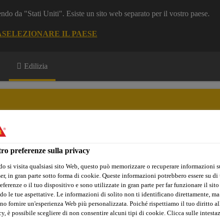
dendo da "Stati Uniti". Esiste un sito web separato per il vostro paese.
A
SELEZIONARE IL PAESE
Edilizia
ro preferenze sulla privacy
i e Documentazione
Referenze
Software di Calcolo
o si visita qualsiasi sito Web, questo può memorizzare o recuperare informazioni s
r, in gran parte sotto forma di cookie. Queste informazioni potrebbero essere su di t
eferenze o il tuo dispositivo e sono utilizzate in gran parte per far funzionare il sito
do le tue aspettative. Le informazioni di solito non ti identificano direttamente, ma
ici e Residenziali
Pavimenti in Resina
Prodotti
Sikafloo
no fornire un'esperienza Web più personalizzata. Poiché rispettiamo il tuo diritto al
y, è possibile scegliere di non consentire alcuni tipi di cookie. Clicca sulle intesta