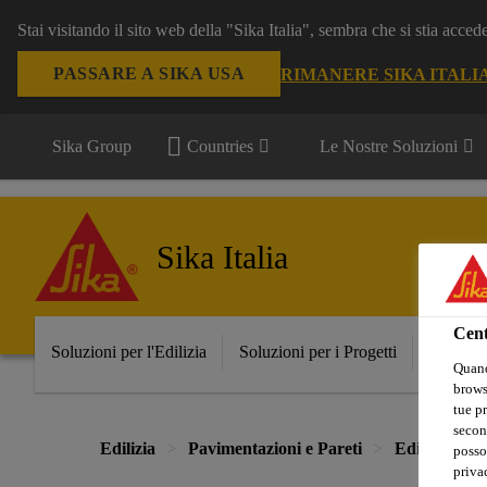
Stai visitando il sito web della "Sika Italia", sembra che si stia acce
PASSARE A SIKA USA
RIMANERE SIKA ITALI
Sika Group
Countries
Le Nostre Soluzioni
Sika Italia
Cent
Soluzioni per l'Edilizia
Soluzioni per i Progetti
Prodott
Quand
browse
tue pr
secon
Edilizia
Pavimentazioni e Pareti
Edifici Pubbl
posso
privac