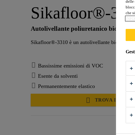
delle 
Sikafloor®-33
blocca
che si
INFO
Autolivellante poliuretanico bicompon
Sikafloor®-3310 è un autolivellante bicomponen
Gest
Bassissime emissioni di VOC
Esente da solventi
Permanentemente elastico
TROVA IL NEGO