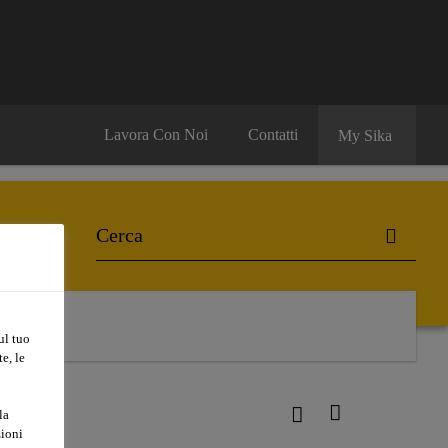
Lavora Con Noi
Contatti
My Sika
ul tuo
e, le
r®-3310
la
zioni