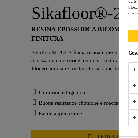
delle 
Sikafloor®-26
blocca
che si
INFO
RESINA EPOSSIDICA BICOMPONE
FINITURA
Sikafloor®-264 N è una resina epossidica bicomp
Gest
a bassa manutenzione, con una finitura lucida, 
Idoneo per usure medio-alte su superfici interne
Uniforme ed igenico
Buone resistenze chimiche e meccaniche
Facile applicazione
TROVA IL NEGO