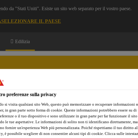
dendo da "Stati Uniti". Esiste un sito web separato per il vostro paese.
A
SELEZIONARE IL PAESE
Edilizia
ro preferenze sulla privacy
i e Documentazione
Referenze
Software di Calcolo
o si visita qualsiasi sito Web, questo può memorizzare o recuperare informazioni s
r, in gran parte sotto forma di cookie. Queste informazioni potrebbero essere su di t
eferenze o il tuo dispositivo e sono utilizzate in gran parte per far funzionare il sito
do le tue aspettative. Le informazioni di solito non ti identificano direttamente, ma
rcheggi
Rampe
Prodotti
Sikafloor®-264 N
no fornire un'esperienza Web più personalizzata. Poiché rispettiamo il tuo diritto al
y, è possibile scegliere di non consentire alcuni tipi di cookie. Clicca sulle intesta