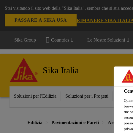
Stai visitando il sito web della "Sika Italia", sembra che si stia acce
PASSARE A SIKA USA
RIMANERE SIKA ITALI
Sika Group
Countries
Le Nostre Soluzioni
Sika Italia
Cent
Soluzioni per l'Edilizia
Soluzioni per i Progetti
Prodott
Quand
browse
tue pr
secon
Edilizia
Pavimentazioni e Pareti
Aree per Pa
posso
privac