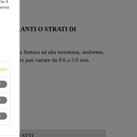
ia, il
ervizi
VELLANTI O STRATI DI
gere una finitura ad alta resistenza, uniforme,
 Lo spessore può variare da 0.6 a 3.0 mm.
ttivi
CONTATTI