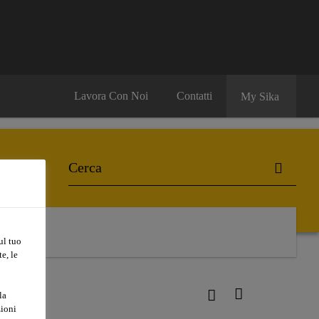
Lavora Con Noi
Contatti
My Sika
ul tuo
e, le
la
zioni