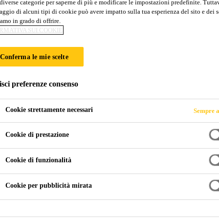
diverse categorie per saperne di più e modificare le impostazioni predefinite. Tuttav
4 N
ggio di alcuni tipi di cookie può avere impatto sulla tua esperienza del sito e dei s
amo in grado di offrire.
RMATIVA SUI COOKIE
NTE COLORATA PER RIVESTIMENTI AUTOLI
Conferma le mie scelte
onente, colorata, a totale contenuto di solidi che può raggiun
isci preferenze consenso
liscia o antiscivolo se viene spolverata con sabbie di quarzo.
.
Cookie strettamente necessari
Sempre a
Cookie di prestazione
Cookie di funzionalità
Cookie per pubblicità mirata
ZIO