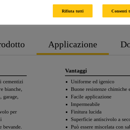
Rifiuta tutti
Consenti t
SCHEDA DATI PR
rodotto
Applicazione
Do
Vantaggi
ti cementizi
Uniforme ed igenico
e bianche,
Buone resistenze chimiche 
, garage,
Facile applicazione
Impermeabile
ivolo per
Finitura lucida
i
Superficie antiscivolo a seco
le bevande.
Può essere miscelata con sab