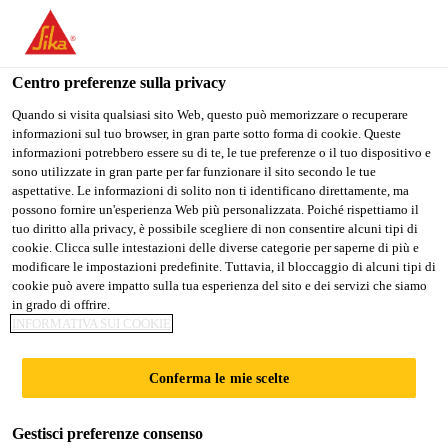
Stai visitando il sito web della "Sika Italia", sembra che si stia
accedendo da "Stati Uniti". Esiste un sito web separato per il
vostro paese.
Centro preferenze sulla privacy
Edilizia
...
Sikafloor®-151
PASSARE A
RIMANERE
SELEZIONARE
Quando si visita qualsiasi sito Web, questo può memorizzare o recuperare
informazioni sul tuo browser, in gran parte sotto forma di cookie. Queste
SIKA USA
SIKA ITALIA
IL PAESE
informazioni potrebbero essere su di te, le tue preferenze o il tuo dispositivo e
sono utilizzate in gran parte per far funzionare il sito secondo le tue
aspettative. Le informazioni di solito non ti identificano direttamente, ma
Sika Italia
possono fornire un'esperienza Web più personalizzata. Poiché rispettiamo il
Sikafloor®-151
tuo diritto alla privacy, è possibile scegliere di non consentire alcuni tipi di
cookie. Clicca sulle intestazioni delle diverse categorie per saperne di più e
modificare le impostazioni predefinite. Tuttavia, il bloccaggio di alcuni tipi di
PRIMER EPOSSIDICO, MALTA DA
cookie può avere impatto sulla tua esperienza del sito e dei servizi che siamo
in grado di offrire.
LIVELLAMENTO E MASSETTO
INFORMATIVA SUI COOKIE
Sikafloor®-151 è un prodotto bicomponente, a bassa
Conferma le mie scelte
viscosità, a base di resine epossidiche fillerizzate che
può essere usato come primer, malta da livellamento
Gestisci preferenze consenso
o massetto. Il prodotto ha una bassa emissione di