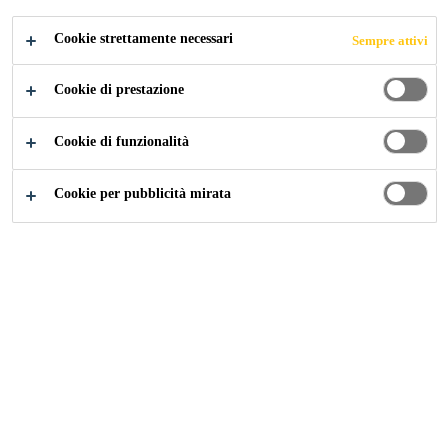
Mostra di più +
odori e può essere utilizzato anche in interno.
Cookie strettamente necessari
Sempre attivi
Bassa viscosità
Cookie di prestazione
Buona penetrazione
Buona forza di adesione
Cookie di funzionalità
Cookie per pubblicità mirata
TROVA IL NEGOZIO
CONTATTI
SCHEDA DATI
MOSTRA TUTTI I
PRODOTTO
DOCUMENTI