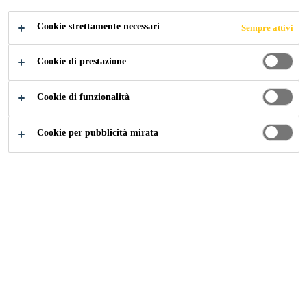
Cookie strettamente necessari
Sempre attivi
Facile e veloce da posare
Ideale per supporti molto assorbenti e porosi
Cookie di prestazione
In dispersione acquosa, a bassissima emissione di
Cookie di funzionalità
odori.
Cookie per pubblicità mirata
TROVA IL NEGOZIO
CONTATTI