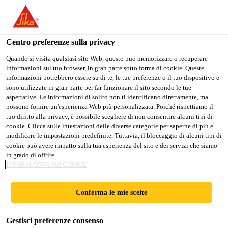
Stai visitando il sito web della "Sika Italia", sembra che si stia
accedendo da "Stati Uniti". Esiste un sito web separato per il
vostro paese.
Centro preferenze sulla privacy
Edilizia
...
Sikafloor®-155 WN
PASSARE A
RIMANERE
SELEZIONARE
Quando si visita qualsiasi sito Web, questo può memorizzare o recuperare
informazioni sul tuo browser, in gran parte sotto forma di cookie. Queste
SIKA USA
SIKA ITALIA
IL PAESE
informazioni potrebbero essere su di te, le tue preferenze o il tuo dispositivo e
sono utilizzate in gran parte per far funzionare il sito secondo le tue
aspettative. Le informazioni di solito non ti identificano direttamente, ma
Sika Italia
possono fornire un'esperienza Web più personalizzata. Poiché rispettiamo il
Sikafloor®-155
tuo diritto alla privacy, è possibile scegliere di non consentire alcuni tipi di
cookie. Clicca sulle intestazioni delle diverse categorie per saperne di più e
modificare le impostazioni predefinite. Tuttavia, il bloccaggio di alcuni tipi di
WN
cookie può avere impatto sulla tua esperienza del sito e dei servizi che siamo
in grado di offrire.
INFORMATIVA SUI COOKIE
Primer epossidico bicomponente, in
emulsione acquosa
Conferma le mie scelte
Sikafloor®-155 WN è un primer in emulsione
Gestisci preferenze consenso
acquosa, a base di resina epossidica, senza solventi.