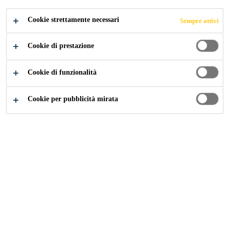
Sikafloor®-264 N Thixo è una resina epossidica
Cookie strettamente necessari
Sempre attivi
bicomponente, colorata, tixotropica che può fornire
una buona resistenza all'usura, una superficie
Cookie di prestazione
uniforme, una bassa manutenzione, una finitura
Mostra di più +
lucida ed antiscivolo. Lo spessore può variare a
Cookie di funzionalità
seconda del sistema e può arrivare a 2-3 mm di
spessore. Solo per uno interno
Uniforme
Cookie per pubblicità mirata
Buona resistenza meccanca e chimica
Facile applicazione
TROVA IL NEGOZIO
CONTATTI