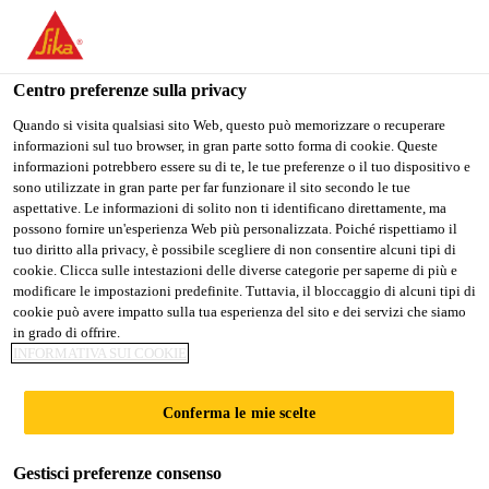
Stai visitando il sito web della "Sika Italia", sembra che si stia
accedendo da "Stati Uniti". Esiste un sito web separato per il
vostro paese.
Centro preferenze sulla privacy
Edilizia
...
Sikafloor®-264 N Thixo
PASSARE A
RIMANERE
SELEZIONARE
Quando si visita qualsiasi sito Web, questo può memorizzare o recuperare
informazioni sul tuo browser, in gran parte sotto forma di cookie. Queste
SIKA USA
SIKA ITALIA
IL PAESE
informazioni potrebbero essere su di te, le tue preferenze o il tuo dispositivo e
sono utilizzate in gran parte per far funzionare il sito secondo le tue
aspettative. Le informazioni di solito non ti identificano direttamente, ma
Sika Italia
possono fornire un'esperienza Web più personalizzata. Poiché rispettiamo il
Sikafloor®-264 N
tuo diritto alla privacy, è possibile scegliere di non consentire alcuni tipi di
cookie. Clicca sulle intestazioni delle diverse categorie per saperne di più e
modificare le impostazioni predefinite. Tuttavia, il bloccaggio di alcuni tipi di
Thixo
cookie può avere impatto sulla tua esperienza del sito e dei servizi che siamo
in grado di offrire.
INFORMATIVA SUI COOKIE
RESINA EPOSSIDICA
BICOMPONENTE PER VERNICIATURE
Conferma le mie scelte
A RULLO CON FINITURA A BUCCIA
D'ARANCIA
Gestisci preferenze consenso