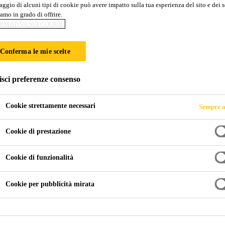
ggio di alcuni tipi di cookie può avere impatto sulla tua esperienza del sito e dei s
rdTop CS-56 Trowel
amo in grado di offrire.
RMATIVA SUI COOKIE
d alte resistenze ed a rapido indurimento
Conferma le mie scelte
setto cementizio a rapido indurimento, ad alte resistenze per
isci preferenze consenso
nzione, ad alte resistenze meccaniche e una finitura liscia. 
Cookie strettamente necessari
Sempre a
iparazione (≥ 45 N/mm² dopo 24 ore)
Cookie di prestazione
Cookie di funzionalità
ZIO
Cookie per pubblicità mirata
SCHEDA DATI PR