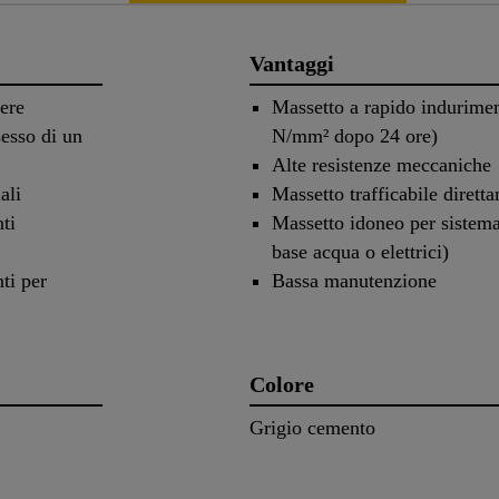
Vantaggi
ere
Massetto a rapido indurimen
sesso di un
N/mm² dopo 24 ore)
Alte resistenze meccaniche
ali
Massetto trafficabile dirett
nti
Massetto idoneo per sistema
base acqua o elettrici)
nti per
Bassa manutenzione
Colore
Grigio cemento