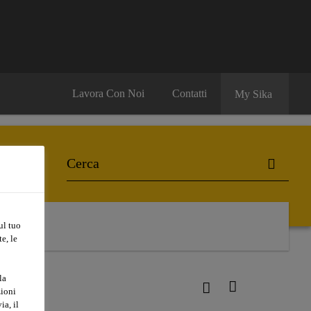
Lavora Con Noi
Contatti
My Sika
ul tuo
e, le
la
zioni
ia, il