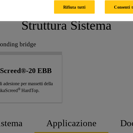
Rifiuta tutti
Consenti t
Struttura Sistema
onding bridge
aScreed®-20 EBB
i adesione per massetti della
®
SikaScreed
HardTop.
istema
Applicazione
Do