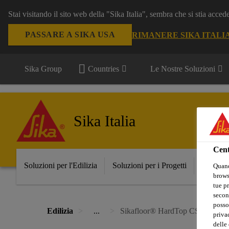
Stai visitando il sito web della "Sika Italia", sembra che si stia acce
PASSARE A SIKA USA
RIMANERE SIKA ITALI
Sika Group
Countries
Le Nostre Soluzioni
Sika Italia
Cent
Soluzioni per l'Edilizia
Soluzioni per i Progetti
Prodott
Quand
browse
tue pr
secon
posso
Edilizia
...
Sikafloor® HardTop CS-56 Trow
privac
delle 