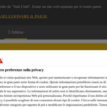
dendo da "Stati Uniti". Esiste un sito web separato per il vostro paese.
A
SELEZIONARE IL PAESE
Edilizia
ro preferenze sulla privacy
i e Documentazione
Referenze
Software di Calcolo
o si visita qualsiasi sito Web, questo può memorizzare o recuperare informazioni s
r, in gran parte sotto forma di cookie. Queste informazioni potrebbero essere su di t
eferenze o il tuo dispositivo e sono utilizzate in gran parte per far funzionare il sito
do le tue aspettative. Le informazioni di solito non ti identificano direttamente, ma
no fornire un'esperienza Web più personalizzata. Poiché rispettiamo il tuo diritto al
elFinish
y, è possibile scegliere di non consentire alcuni tipi di cookie. Clicca sulle intesta
diverse categorie per saperne di più e modificare le impostazioni predefinite. Tuttav