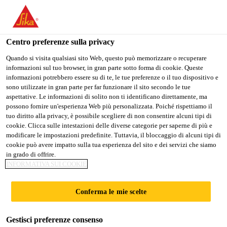
Stai visitando il sito web della "Sika Italia", sembra che si stia
accedendo da "Stati Uniti". Esiste un sito web separato per il
vostro paese.
Centro preferenze sulla privacy
PASSARE A
RIMANERE
SELEZIONARE
Quando si visita qualsiasi sito Web, questo può memorizzare o recuperare
informazioni sul tuo browser, in gran parte sotto forma di cookie. Queste
SIKA USA
SIKA ITALIA
IL PAESE
informazioni potrebbero essere su di te, le tue preferenze o il tuo dispositivo e
sono utilizzate in gran parte per far funzionare il sito secondo le tue
aspettative. Le informazioni di solito non ti identificano direttamente, ma
Sika Italia
possono fornire un'esperienza Web più personalizzata. Poiché rispettiamo il
tuo diritto alla privacy, è possibile scegliere di non consentire alcuni tipi di
cookie. Clicca sulle intestazioni delle diverse categorie per saperne di più e
modificare le impostazioni predefinite. Tuttavia, il bloccaggio di alcuni tipi di
cookie può avere impatto sulla tua esperienza del sito e dei servizi che siamo
in grado di offrire.
CAMPETTO
INFORMATIVA SUI COOKIE
SPORTIVO
Conferma le mie scelte
PARABIAGO
Gestisci preferenze consenso