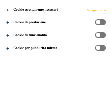
Cookie strettamente necessari
Sempre attivi
Cookie di prestazione
Edilizia
...
Campetto Sportivo Parabiago
Cookie di funzionalità
Cookie per pubblicità mirata
2018
PARABIAGO
In via Pedimento, a
Parabiago
, è stato costruito all’inizio
del 2018 un parco giochi, comprensivo di campo da
calcetto e basket. Dopo le continue piogge si è notato che
sul campo, nonostante il rivestimento applicato,
rimanevano delle pozze che rendevano inagibile il campo