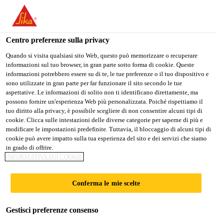
Stai visitando il sito web della "Sika Italia", sembra che si stia
accedendo da "Stati Uniti". Esiste un sito web separato per il
vostro paese.
Centro preferenze sulla privacy
Edilizia
...
Sikalastic®-835 I
PASSARE A
RIMANERE
SELEZIONARE
Quando si visita qualsiasi sito Web, questo può memorizzare o recuperare
informazioni sul tuo browser, in gran parte sotto forma di cookie. Queste
SIKA USA
SIKA ITALIA
IL PAESE
informazioni potrebbero essere su di te, le tue preferenze o il tuo dispositivo e
sono utilizzate in gran parte per far funzionare il sito secondo le tue
aspettative. Le informazioni di solito non ti identificano direttamente, ma
Sika Italia
possono fornire un'esperienza Web più personalizzata. Poiché rispettiamo il
Sikalastic®-835 I
tuo diritto alla privacy, è possibile scegliere di non consentire alcuni tipi di
cookie. Clicca sulle intestazioni delle diverse categorie per saperne di più e
modificare le impostazioni predefinite. Tuttavia, il bloccaggio di alcuni tipi di
Membrana impermeabilizzante
cookie può avere impatto sulla tua esperienza del sito e dei servizi che siamo
in grado di offrire.
bicomponente a base poliurea pura ad
INFORMATIVA SUI COOKIE
elevate caratteristiche chimico/meccaniche
Conferma le mie scelte
Membrana liquida a base poliurea pura
bicomponente, 100% residuo secco, impermeabile ed
Gestisci preferenze consenso
elastica, a rapidissimo indurimento, esclusivamente