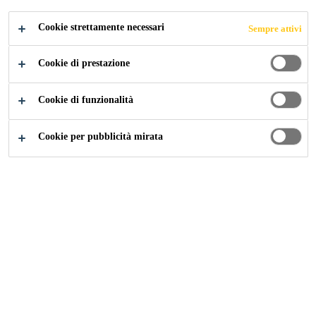
per applicazione a spruzzo con apposita macchina
Mostra di più +
Cookie strettamente necessari
Sempre attivi
per bicomponenti a caldo.
Cookie di prestazione
Rapidissimo tempo d’indurimento
Facilità di esecuzione di dettagli anche complessi
Cookie di funzionalità
e difficilmente accessibili
Cookie per pubblicità mirata
Elevata elasticità (>250%)
CONTATTI