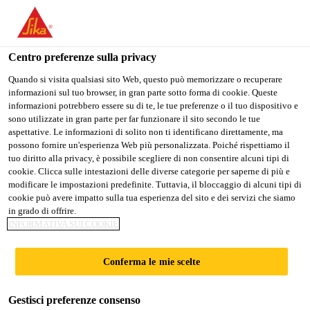
Stai visitando il sito web della "Sika Italia", sembra che si stia
accedendo da "Stati Uniti". Esiste un sito web separato per il
vostro paese.
Centro preferenze sulla privacy
Industria
...
Sikaflex®-591
PASSARE A
RIMANERE
SELEZIONARE
Quando si visita qualsiasi sito Web, questo può memorizzare o recuperare
informazioni sul tuo browser, in gran parte sotto forma di cookie. Queste
SIKA USA
SIKA ITALIA
IL PAESE
informazioni potrebbero essere su di te, le tue preferenze o il tuo dispositivo e
sono utilizzate in gran parte per far funzionare il sito secondo le tue
aspettative. Le informazioni di solito non ti identificano direttamente, ma
Sika Italia
possono fornire un'esperienza Web più personalizzata. Poiché rispettiamo il
Sikaflex®-591
tuo diritto alla privacy, è possibile scegliere di non consentire alcuni tipi di
cookie. Clicca sulle intestazioni delle diverse categorie per saperne di più e
modificare le impostazioni predefinite. Tuttavia, il bloccaggio di alcuni tipi di
Sigillante adesivo multiuso, alta stabilità
cookie può avere impatto sulla tua esperienza del sito e dei servizi che siamo
in grado di offrire.
del colore e resistente alla muffa
INFORMATIVA SUI COOKIE
Sikaflex®-591 è un sigillante adesivo multiuso, alta
Conferma le mie scelte
stabilità del colore e resistente alle muffe, adatto per
applicazioni di sigillatura interna ed esterna nel
Gestisci preferenze consenso
settore marittimo. Sikaflex®-591 è un sigillante