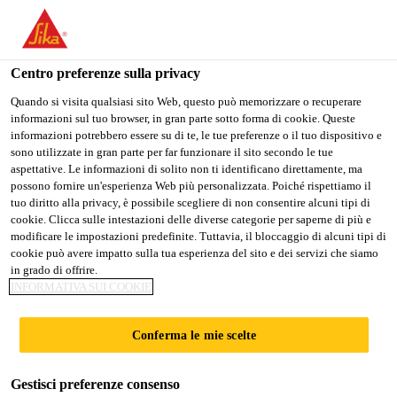
Stai visitando il sito web della "Sika Italia", sembra che si stia
accedendo da "Stati Uniti". Esiste un sito web separato per il
vostro paese.
Centro preferenze sulla privacy
Industria
...
Sikaflex®-558
PASSARE A
RIMANERE
SELEZIONARE
Quando si visita qualsiasi sito Web, questo può memorizzare o recuperare
informazioni sul tuo browser, in gran parte sotto forma di cookie. Queste
SIKA USA
SIKA ITALIA
IL PAESE
informazioni potrebbero essere su di te, le tue preferenze o il tuo dispositivo e
sono utilizzate in gran parte per far funzionare il sito secondo le tue
aspettative. Le informazioni di solito non ti identificano direttamente, ma
Sika Italia
possono fornire un'esperienza Web più personalizzata. Poiché rispettiamo il
Sikaflex®-558
tuo diritto alla privacy, è possibile scegliere di non consentire alcuni tipi di
cookie. Clicca sulle intestazioni delle diverse categorie per saperne di più e
modificare le impostazioni predefinite. Tuttavia, il bloccaggio di alcuni tipi di
Adesivo STP da assemblaggio e per vetri
cookie può avere impatto sulla tua esperienza del sito e dei servizi che siamo
in grado di offrire.
con opzione di accelerazione
INFORMATIVA SUI COOKIE
Sikaflex®-558 è un adesivo elastico
Conferma le mie scelte
monocomponente STP per incollaggio diretto di vetri
e assemblaggio con buone capacità di riempimento.
Gestisci preferenze consenso
È progettato per applicazioni di incollaggio e