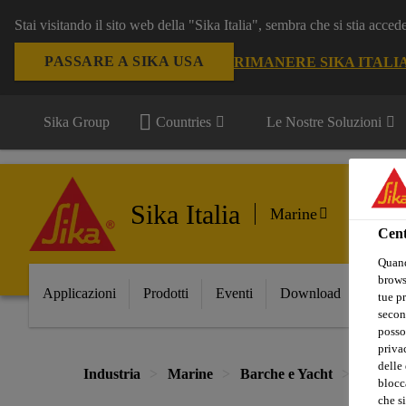
Stai visitando il sito web della "Sika Italia", sembra che si stia acce
PASSARE A SIKA USA
RIMANERE SIKA ITALI
Sika Group
Countries
Le Nostre Soluzioni
Sika Italia
Marine
Cent
Quand
browse
Applicazioni
Prodotti
Eventi
Download
FAQ
tue pr
secon
posso
privac
delle 
Industria
Marine
Barche e Yacht
Sigilla
blocca
che si