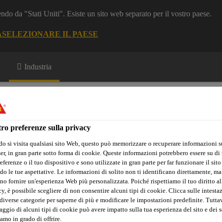
dendo da "Stati Uniti". Esiste un sito web separato per il vostro paese.
A
SELEZIONARE IL PAESE
Industria
ro preferenze sulla privacy
o si visita qualsiasi sito Web, questo può memorizzare o recuperare informazioni s
r, in gran parte sotto forma di cookie. Queste informazioni potrebbero essere su di t
Chi Siamo: Marine
eferenze o il tuo dispositivo e sono utilizzate in gran parte per far funzionare il sito
do le tue aspettative. Le informazioni di solito non ti identificano direttamente, ma
no fornire un'esperienza Web più personalizzata. Poiché rispettiamo il tuo diritto al
y, è possibile scegliere di non consentire alcuni tipi di cookie. Clicca sulle intesta
diverse categorie per saperne di più e modificare le impostazioni predefinite. Tuttav
tura per Interni
Sika® Primer-209 D
ggio di alcuni tipi di cookie può avere impatto sulla tua esperienza del sito e dei s
amo in grado di offrire.