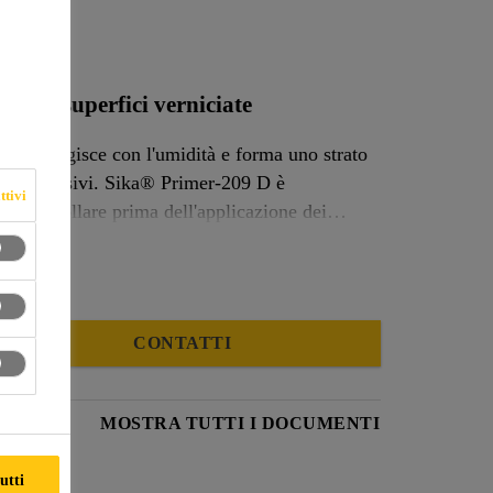
9 D
che e superfici verniciate
che reagisce con l'umidità e forma uno strato
ka® Primer-209 D è
ttivi
i da incollare prima dell'applicazione dei
bbe fornire un'adesione eccellente senza
precedenti passaggi di attivazione su determinati substrati di plastica.
CONTATTI
ODOTTO
MOSTRA TUTTI I DOCUMENTI
utti