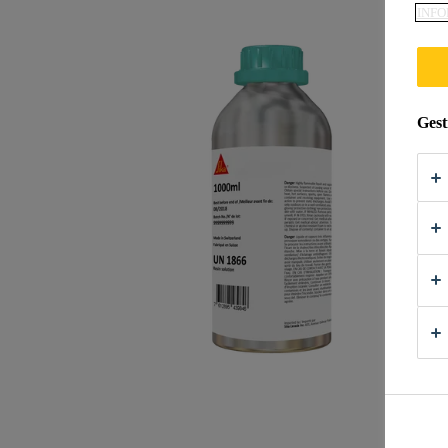
INFO
Gest