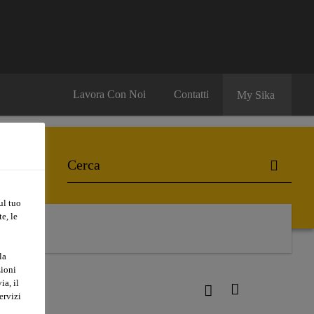
Lavora Con Noi
Contatti
My Sika
ul tuo
e, le
la
zioni
ia, il
ervizi