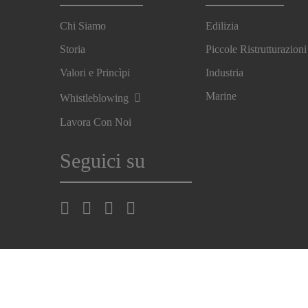
Chi Siamo
Edilizia
Storia
Piccole Ristrutturazioni
Valori e Princìpi
Industria
Marine
Whistleblowing
Lavora Con Noi
Seguici su
Esercita i tuoi diritti (GDPR)
Imprint
Note Legali