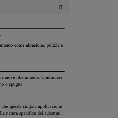
.
tamento come abrasione, pulizia e
si muove liberamente. Continuare
ino o spugna.
 che questa singola applicazione
a natura specifica dei substrati.