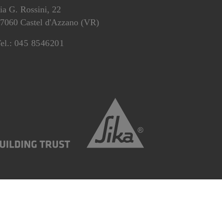
ia G. Rossini, 22
7060 Castel d'Azzano (VR)
el.:
045 8546201