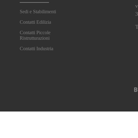
v
Sedi e Stabilimenti
3
Contatti Edilizia
T
Contatti Piccole
Ristrutturazioni
Contatti Industria
Informativa sulla Privacy
Centro preferenze cookie