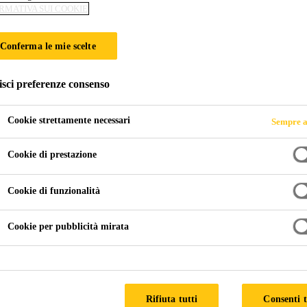
RMATIVA SUI COOKIE
Sika® Primer-20
Conferma le mie scelte
Primer pigmentato a base solvente per plasti
isci preferenze consenso
Sika® Primer-209 D è un primer nero a base solvente, 
sottile. Questo strato funge da collegamento tra substrati e adesivi. Si
Cookie strettamente necessari
Sempre a
specificamente formulato per il trattamento di superfic
poliuretani Sika monocomponenti. Questo primer potre
Cookie di prestazione
Mostra di più +
Cookie di funzionalità
Cookie per pubblicità mirata
SCHEDA DATI PR
Rifiuta tutti
Consenti t