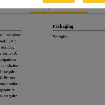
rodotto
Applicazione
Do
Packaging
re l'adesione
Bottiglia
quali GRP,
crilici,
a forno. A
bligatorio
n condizioni
d eseguire
ka® Primer-
esto prodotto
 garantire
io eseguire