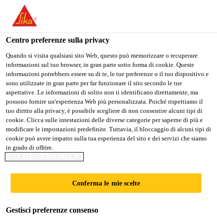
Stai visitando il sito web della "Sika Italia", sembra che si stia
accedendo da "Stati Uniti". Esiste un sito web separato per il
vostro paese.
Centro preferenze sulla privacy
Industria
...
Sika® MultiPrimer Marine
PASSARE A
RIMANERE
SELEZIONARE
Quando si visita qualsiasi sito Web, questo può memorizzare o recuperare
informazioni sul tuo browser, in gran parte sotto forma di cookie. Queste
SIKA USA
SIKA ITALIA
IL PAESE
informazioni potrebbero essere su di te, le tue preferenze o il tuo dispositivo e
sono utilizzate in gran parte per far funzionare il sito secondo le tue
aspettative. Le informazioni di solito non ti identificano direttamente, ma
Sika Italia
possono fornire un'esperienza Web più personalizzata. Poiché rispettiamo il
Sika® MultiPrimer
tuo diritto alla privacy, è possibile scegliere di non consentire alcuni tipi di
cookie. Clicca sulle intestazioni delle diverse categorie per saperne di più e
modificare le impostazioni predefinite. Tuttavia, il bloccaggio di alcuni tipi di
Marine
cookie può avere impatto sulla tua esperienza del sito e dei servizi che siamo
in grado di offrire.
INFORMATIVA SUI COOKIE
Primer non pigmentato a base solvente per
diversi substrati in applicazioni Marina
Conferma le mie scelte
Sika® MultiPrimer Marine è un primer da incolore a
Gestisci preferenze consenso
leggermente giallo a base solvente, che reagisce con