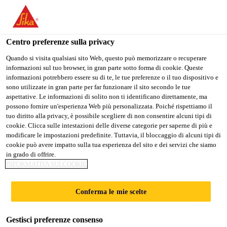
Stai visitando il sito web della "Sika Italia", sembra che si stia
accedendo da "Stati Uniti". Esiste un sito web separato per il
vostro paese.
Centro preferenze sulla privacy
Industria
...
Sika® Aktivator-100
PASSARE A
RIMANERE
SELEZIONARE
Quando si visita qualsiasi sito Web, questo può memorizzare o recuperare
informazioni sul tuo browser, in gran parte sotto forma di cookie. Queste
SIKA USA
SIKA ITALIA
IL PAESE
informazioni potrebbero essere su di te, le tue preferenze o il tuo dispositivo e
sono utilizzate in gran parte per far funzionare il sito secondo le tue
aspettative. Le informazioni di solito non ti identificano direttamente, ma
Sika Italia
possono fornire un'esperienza Web più personalizzata. Poiché rispettiamo il
Sika® Aktivator-
tuo diritto alla privacy, è possibile scegliere di non consentire alcuni tipi di
cookie. Clicca sulle intestazioni delle diverse categorie per saperne di più e
modificare le impostazioni predefinite. Tuttavia, il bloccaggio di alcuni tipi di
100
cookie può avere impatto sulla tua esperienza del sito e dei servizi che siamo
in grado di offrire.
INFORMATIVA SUI COOKIE
Promotore di adesione trasparente a base
solvente per vari substrati
Conferma le mie scelte
Sika® Aktivator-100 è un promotore di adesione
Gestisci preferenze consenso
incolore a base di solvente, che reagisce con