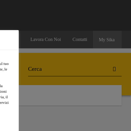
Lavora Con Noi
Contatti
My Sika
ul tuo
e, le
la
zioni
t
ia, il
ervizi