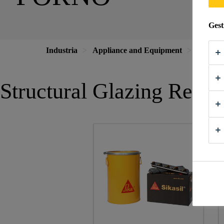
Gest
Industria
Appliance and Equipment
Elettro
Structural Glazing Refer