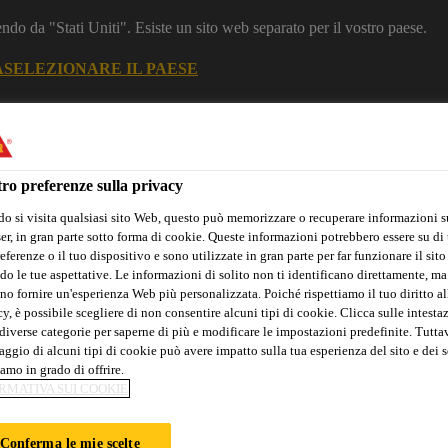
dendo da "Stati Uniti". Esiste un sito web separato per il vostro paese.
A
SELEZIONARE IL PAESE
Industria
ro preferenze sulla privacy
o si visita qualsiasi sito Web, questo può memorizzare o recuperare informazioni s
pment
r, in gran parte sotto forma di cookie. Queste informazioni potrebbero essere su di t
eferenze o il tuo dispositivo e sono utilizzate in gran parte per far funzionare il sito
do le tue aspettative. Le informazioni di solito non ti identificano direttamente, ma
no fornire un'esperienza Web più personalizzata. Poiché rispettiamo il tuo diritto al
y, è possibile scegliere di non consentire alcuni tipi di cookie. Clicca sulle intesta
ni
Servizi
Downloads
Chi Siamo: Appliances & Equipmen
diverse categorie per saperne di più e modificare le impostazioni predefinite. Tuttav
ggio di alcuni tipi di cookie può avere impatto sulla tua esperienza del sito e dei s
amo in grado di offrire.
RMATIVA SUI COOKIE
Conferma le mie scelte