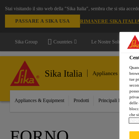
Stai visitando il sito web della "Sika Italia", sembra che si stia acce
PASSARE A SIKA USA
RIMANERE SIKA ITALI
Sika Group
Countries
Le Nostre Soluzioni
Cent
Quand
Sika Italia
Appliances & Equi
browse
tue pr
secon
posso
privac
Appliances & Equipment
Prodotti
Principali Innovazio
delle 
blocca
che si
INFO
FORNO