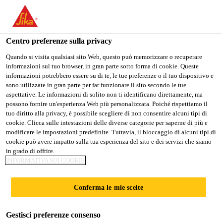
Stai visitando il sito web della "Sika Italia", sembra che si stia
accedendo da "Stati Uniti". Esiste un sito web separato per il
vostro paese.
Centro preferenze sulla privacy
Fai Da Te
...
Sika Boom®-182
PASSARE A
RIMANERE
SELEZIONARE
Quando si visita qualsiasi sito Web, questo può memorizzare o recuperare
informazioni sul tuo browser, in gran parte sotto forma di cookie. Queste
SIKA USA
SIKA ITALIA
IL PAESE
informazioni potrebbero essere su di te, le tue preferenze o il tuo dispositivo e
sono utilizzate in gran parte per far funzionare il sito secondo le tue
aspettative. Le informazioni di solito non ti identificano direttamente, ma
Sika Italia
possono fornire un'esperienza Web più personalizzata. Poiché rispettiamo il
Sika Boom®-182
tuo diritto alla privacy, è possibile scegliere di non consentire alcuni tipi di
cookie. Clicca sulle intestazioni delle diverse categorie per saperne di più e
modificare le impostazioni predefinite. Tuttavia, il bloccaggio di alcuni tipi di
Schiuma poliuretanica autoespandente per
cookie può avere impatto sulla tua esperienza del sito e dei servizi che siamo
in grado di offrire.
applicazione manuale specifica per
INFORMATIVA SUI COOKIE
l'incollaggio di pannelli isolanti e
cartongesso
Conferma le mie scelte
Sika Boom®-182 è una schiuma poliuretanica
Gestisci preferenze consenso
monocomponente autoespandente per applicazione