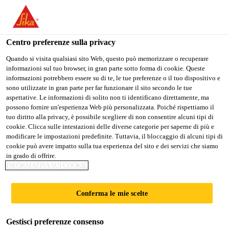
Stai visitando il sito web della "Sika Italia", sembra che si stia
accedendo da "Stati Uniti". Esiste un sito web separato per il
vostro paese.
Centro preferenze sulla privacy
PASSARE A
RIMANERE
SELEZIONARE
Quando si visita qualsiasi sito Web, questo può memorizzare o recuperare
informazioni sul tuo browser, in gran parte sotto forma di cookie. Queste
SIKA USA
SIKA ITALIA
IL PAESE
informazioni potrebbero essere su di te, le tue preferenze o il tuo dispositivo e
sono utilizzate in gran parte per far funzionare il sito secondo le tue
aspettative. Le informazioni di solito non ti identificano direttamente, ma
Sika Italia
possono fornire un'esperienza Web più personalizzata. Poiché rispettiamo il
tuo diritto alla privacy, è possibile scegliere di non consentire alcuni tipi di
cookie. Clicca sulle intestazioni delle diverse categorie per saperne di più e
modificare le impostazioni predefinite. Tuttavia, il bloccaggio di alcuni tipi di
cookie può avere impatto sulla tua esperienza del sito e dei servizi che siamo
in grado di offrire.
TUTORIAL:
INFORMATIVA SUI COOKIE
SIKA® BBQ
Conferma le mie scelte
Gestisci preferenze consenso