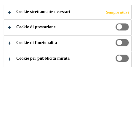
Cookie strettamente necessari
Sempre attivi
Fai Da Te
Piscina e Giardino
Tutorial: Sika® BBQ
Cookie di prestazione
Cookie di funzionalità
Cookie per pubblicità mirata
Giardino
Collante acrilico in dispersione acquosa,
pronto all'uso, per l'incollaggio di barbecue e
arredi da giardino in pietra.