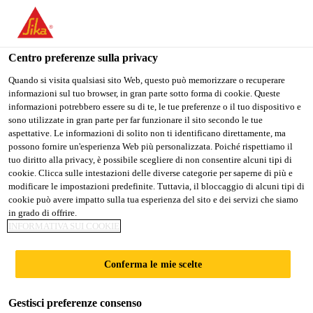
Stai visitando il sito web della "Sika Italia", sembra che si stia
accedendo da "Stati Uniti". Esiste un sito web separato per il
vostro paese.
Centro preferenze sulla privacy
Fai Da Te
Bagno
Sikaflex®-112 Crystal Clear
PASSARE A
RIMANERE
SELEZIONARE
Quando si visita qualsiasi sito Web, questo può memorizzare o recuperare
informazioni sul tuo browser, in gran parte sotto forma di cookie. Queste
SIKA USA
SIKA ITALIA
IL PAESE
informazioni potrebbero essere su di te, le tue preferenze o il tuo dispositivo e
sono utilizzate in gran parte per far funzionare il sito secondo le tue
aspettative. Le informazioni di solito non ti identificano direttamente, ma
Sika Italia
possono fornire un'esperienza Web più personalizzata. Poiché rispettiamo il
Sikaflex®-112
tuo diritto alla privacy, è possibile scegliere di non consentire alcuni tipi di
cookie. Clicca sulle intestazioni delle diverse categorie per saperne di più e
modificare le impostazioni predefinite. Tuttavia, il bloccaggio di alcuni tipi di
Crystal Clear
cookie può avere impatto sulla tua esperienza del sito e dei servizi che siamo
in grado di offrire.
INFORMATIVA SUI COOKIE
Sigillante ed adesivo trasparente
Conferma le mie scelte
Sikaflex®-112 Crystal Clear è un adesivo e sigillante
trasparente multiuso monocomponente con una
buona presa iniziale che incolla e sigilla la maggior
Gestisci preferenze consenso