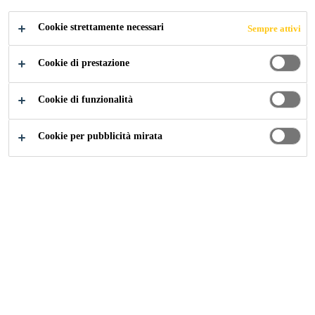
parte dei substrati dei materiali da costruzione. Uso
Mostra di più +
interno ed esterno.
Cookie strettamente necessari
Sempre attivi
Cookie di prestazione
Trasparente
Buona presa iniziale
Cookie di funzionalità
Emissioni molto basse
Cookie per pubblicità mirata
BUY NOW
TROVA IL NEGOZIO