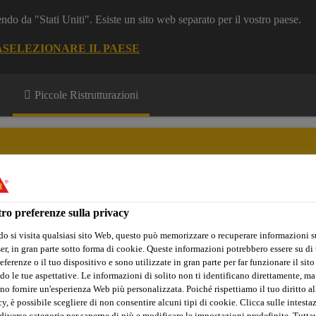
dendo da "Stati Uniti". Esiste un sito web separato per il vostro paese.
A
SELEZIONARE IL PAESE
Piccole Ristrutturazioni
ro preferenze sulla privacy
sci
Guide e articoli
Trova lo Store
o si visita qualsiasi sito Web, questo può memorizzare o recuperare informazioni s
r, in gran parte sotto forma di cookie. Queste informazioni potrebbero essere su di t
eferenze o il tuo dispositivo e sono utilizzate in gran parte per far funzionare il sito
do le tue aspettative. Le informazioni di solito non ti identificano direttamente, ma
no fornire un'esperienza Web più personalizzata. Poiché rispettiamo il tuo diritto al
nti
SikaBond®-52 Parquet
y, è possibile scegliere di non consentire alcuni tipi di cookie. Clicca sulle intesta
diverse categorie per saperne di più e modificare le impostazioni predefinite. Tuttav