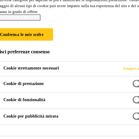
ggio di alcuni tipi di cookie può avere impatto sulla tua esperienza del sito e dei s
SikaBond®-52 Pa
amo in grado di offrire.
RMATIVA SUI COOKIE
Adesivo elastico tissotropico per pavimenti 
Conferma le mie scelte
dispenser o a cordoni
isci preferenze consenso
SikaBond®-52 Parquet è un adesivo monocomponente ela
elevata presa iniziale. Specifico per l’incollaggio di p
Cookie strettamente necessari
Sempre a
Cookie di prestazione
L'adesivo può essere levigato
Il pavimento può essere levigato dopo 12 ore
Cookie di funzionalità
Elastico, migliora l’isolamento acustico da calpest
Cookie per pubblicità mirata