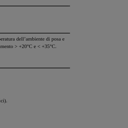
eratura dell’ambiente di posa e
avimento > +20°C e < +35°C.
ci).