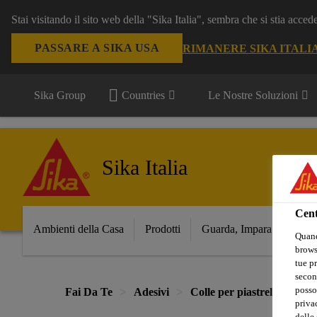
Stai visitando il sito web della "Sika Italia", sembra che si stia acce
PASSARE A SIKA USA
RIMANERE SIKA ITALI
Sika Group
Countries
Le Nostre Soluzioni
Sika Italia
Cent
Ambienti della Casa
Prodotti
Guarda, Impara e Costrui
Quand
browse
tue pr
secon
posso
Fai Da Te
Adesivi
Colle per piastrelle/pavime
privac
delle 