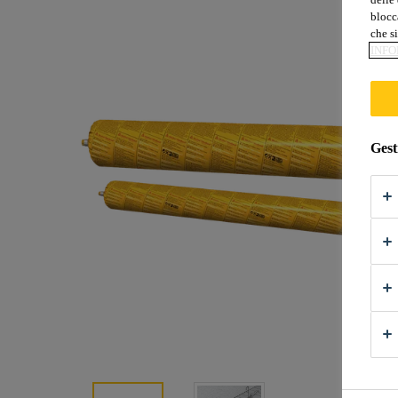
blocca
che si
INFO
Gest