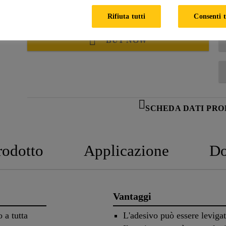
Rifiuta tutti
Consenti t
BUY NOW
SCHEDA DATI PR
rodotto
Applicazione
Do
Vantaggi
 a tutta
L'adesivo può essere leviga