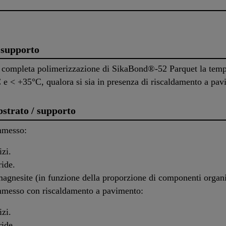
 supporto
la completa polimerizzazione di SikaBond®-52 Parquet la temp
C e < +35°C, qualora si sia in presenza di riscaldamento a p
bstrato / supporto
mmesso:
zi.
ide.
gnesite (in funzione della proporzione di componenti organi
messo con riscaldamento a pavimento:
zi.
ide.