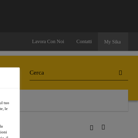
Lavora Con Noi
Contatti
My Sika
ul tuo
e, le
la
zioni
ia, il