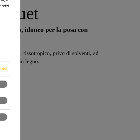
ervizi
rquet
in legno, idoneo per la posa con
stico, tissotropico, privo di solventi, ad
avimenti in legno.
ttivi
io