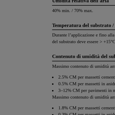
Umidità relativa dell'aria
40% min. / 70% max.
Temperatura del substrato /
Durante l’applicazione e fino al
del substrato deve essere > +15°
Contenuto di umidità del su
Massimo contenuto di umidità a
2.5% CM per massetti cementi
0.5% CM per massetti in anidr
3–12% CM per pavimenti in ma
Massimo contenuto di umidità am
1.8% CM per massetti cementi
0.3% CM per massetti in anidr