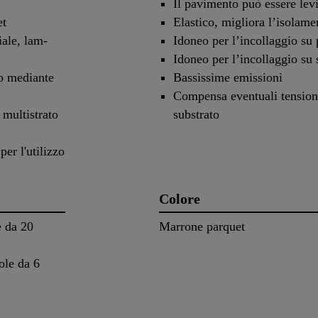
Il pavimento può essere lev
et
Elastico, migliora l’isolame
iale, lam-
Idoneo per l’incollaggio su 
Idoneo per l’incollaggio su s
io mediante
Bassissime emissioni
Compensa eventuali tensioni 
 multistrato
substrato
er l'utilizzo
Colore
e da 20
Marrone parquet
ole da 6