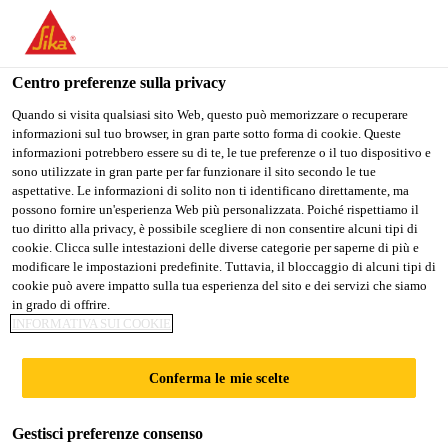
Stai visitando il sito web della "Sika Italia", sembra che si stia
accedendo da "Stati Uniti". Esiste un sito web separato per il
vostro paese.
Centro preferenze sulla privacy
PASSARE A
RIMANERE
SELEZIONARE
Quando si visita qualsiasi sito Web, questo può memorizzare o recuperare
informazioni sul tuo browser, in gran parte sotto forma di cookie. Queste
SIKA USA
SIKA ITALIA
IL PAESE
informazioni potrebbero essere su di te, le tue preferenze o il tuo dispositivo e
sono utilizzate in gran parte per far funzionare il sito secondo le tue
aspettative. Le informazioni di solito non ti identificano direttamente, ma
Sika Italia
possono fornire un'esperienza Web più personalizzata. Poiché rispettiamo il
tuo diritto alla privacy, è possibile scegliere di non consentire alcuni tipi di
cookie. Clicca sulle intestazioni delle diverse categorie per saperne di più e
modificare le impostazioni predefinite. Tuttavia, il bloccaggio di alcuni tipi di
cookie può avere impatto sulla tua esperienza del sito e dei servizi che siamo
in grado di offrire.
SUPERATE LE
INFORMATIVA SUI COOKIE
VOSTRE
Conferma le mie scelte
ASPETTATIVE
Gestisci preferenze consenso