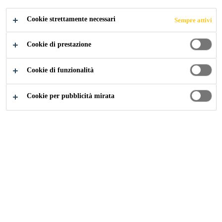
Cookie strettamente necessari
Sempre attivi
Cookie di prestazione
Industria
Settore Tessile e Materiali di Consumo
Cookie di funzionalità
Cookie per pubblicità mirata
Superate le vostre aspettative con le
nostre soluzioni di laminazione e
incollaggio hot melt di tessuti e di
tessuti non tessuti ad alte
prestazioni. I materiali
laminati offrono funzionalità che
nessun singolo materiale può