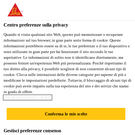
Stai visitando il sito web della "Sika Italia", sembra che si stia
accedendo da "Stati Uniti". Esiste un sito web separato per il
vostro paese.
Centro preferenze sulla privacy
Industria
...
SikaTack® ELITE (Purform®)
PASSARE A
RIMANERE
SELEZIONARE
Quando si visita qualsiasi sito Web, questo può memorizzare o recuperare
informazioni sul tuo browser, in gran parte sotto forma di cookie. Queste
SIKA USA
SIKA ITALIA
IL PAESE
informazioni potrebbero essere su di te, le tue preferenze o il tuo dispositivo e
sono utilizzate in gran parte per far funzionare il sito secondo le tue
aspettative. Le informazioni di solito non ti identificano direttamente, ma
Sika Italia
possono fornire un'esperienza Web più personalizzata. Poiché rispettiamo il
SikaTack® ELITE
tuo diritto alla privacy, è possibile scegliere di non consentire alcuni tipi di
cookie. Clicca sulle intestazioni delle diverse categorie per saperne di più e
modificare le impostazioni predefinite. Tuttavia, il bloccaggio di alcuni tipi di
(Purform®)
cookie può avere impatto sulla tua esperienza del sito e dei servizi che siamo
in grado di offrire.
INFORMATIVA SUI COOKIE
Progettato per Sika PowerCure:
prestazioni ad alta velocità in quasi tutte le
Conferma le mie scelte
condizioni climatiche
Gestisci preferenze consenso
SikaTack® ELITE (Purform®) si basa sulla