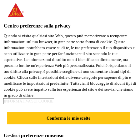
Stai visitando il sito web della "Sika Italia", sembra che si stia
accedendo da "Stati Uniti". Esiste un sito web separato per il
vostro paese.
Centro preferenze sulla privacy
Industria
...
Sika® Cleaner G+P
PASSARE A
RIMANERE
SELEZIONARE
Quando si visita qualsiasi sito Web, questo può memorizzare o recuperare
informazioni sul tuo browser, in gran parte sotto forma di cookie. Queste
SIKA USA
SIKA ITALIA
IL PAESE
informazioni potrebbero essere su di te, le tue preferenze o il tuo dispositivo e
sono utilizzate in gran parte per far funzionare il sito secondo le tue
aspettative. Le informazioni di solito non ti identificano direttamente, ma
Sika Italia
possono fornire un'esperienza Web più personalizzata. Poiché rispettiamo il
Sika® Cleaner
tuo diritto alla privacy, è possibile scegliere di non consentire alcuni tipi di
cookie. Clicca sulle intestazioni delle diverse categorie per saperne di più e
modificare le impostazioni predefinite. Tuttavia, il bloccaggio di alcuni tipi di
G+P
cookie può avere impatto sulla tua esperienza del sito e dei servizi che siamo
in grado di offrire.
INFORMATIVA SUI COOKIE
Detergente a base d'acqua per substrati di
vetro e plastica
Conferma le mie scelte
Sika® Cleaner G+P è un detergente trasparente
Gestisci preferenze consenso
azzurro a base d'acqua, contenente alcool, per vetro,