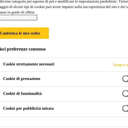
diverse categorie per saperne di più e modificare le impostazioni predefinite. Tuttav
Sikaflex®-552 A
ggio di alcuni tipi di cookie può avere impatto sulla tua esperienza del sito e dei s
amo in grado di offrire.
RMATIVA SUI COOKIE
Adesivo STP elastico per incollaggi negli as
Conferma le mie scelte
Sikaflex®-552 AT è un adesivo monocomponente elasti
Terminazione Silanica (STP) appositamente progettato 
isci preferenze consenso
dimensioni nell'assemblaggio di veicoli. È adatto per l'
materiali ceramici e materie plastiche. Si lega bene a
Cookie strettamente necessari
Sempre a
Mostra di più +
trattamento minimo.
Cookie di prestazione
Buona adesione ad un'ampia varietà di substrati
senza utilizzo del primer
Cookie di funzionalità
Privo di isocianati e solventi
Cookie per pubblicità mirata
Può essere verniciato