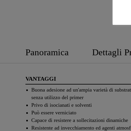
Panoramica
Dettagli P
VANTAGGI
Buona adesione ad un'ampia varietà di substrat
senza utilizzo del primer
Privo di isocianati e solventi
Può essere verniciato
Capace di resistere a sollecitazioni dinamiche
Resistente ad invecchiamento ed agenti atmosf