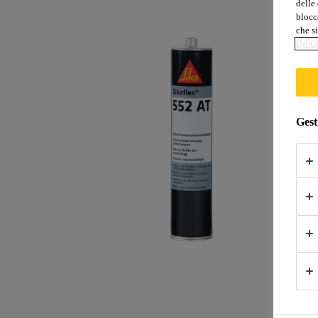
delle 
blocca
che si
INFO
Gest