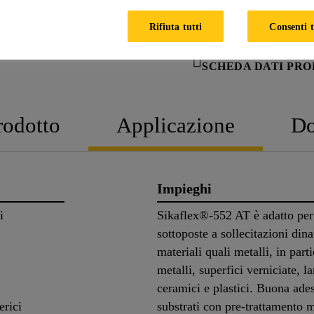
Rifiuta tutti
Consenti t
SCHEDA DATI PR
rodotto
Applicazione
Do
Impieghi
i
Sikaflex®-552 AT è adatto per
sottoposte a sollecitazioni din
materiali quali metalli, in part
metalli, superfici verniciate, l
ceramici e plastici. Buona ade
erici
substrati con pre-trattamento 