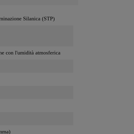
minazione Silanica (STP)
ne con l'umidità atmosferica
amma)