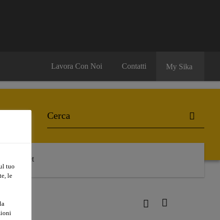
Lavora Con Noi
Contatti
My Sika
Aftermarket
ul tuo
e, le
la
zioni