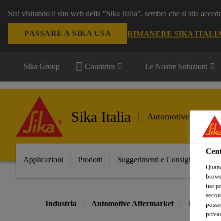
Stai visitando il sito web della "Sika Italia", sembra che si stia acce
PASSARE A SIKA USA
RIMANERE SIKA ITALI
Sika Group
Countries
Le Nostre Soluzioni
Sika Italia
Automotive Afterma
Cent
Applicazioni
Prodotti
Suggerimenti e Consigli
Prin
Quand
browse
tue pr
secon
Industria
Automotive Aftermarket
Incollaggi
posso
privac