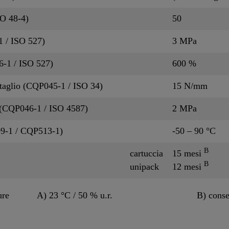
O 48-4)
50
1 / ISO 527)
3 MPa
6-1 / ISO 527)
600 %
 taglio (CQP045-1 / ISO 34)
15 N/mm
o (CQP046-1 / ISO 4587)
2 MPa
09-1 / CQP513-1)
-50 – 90 °C
B
cartuccia
15 mesi
B
unipack
12 mesi
ure
A) 23 °C / 50 % u.r.
B) conse