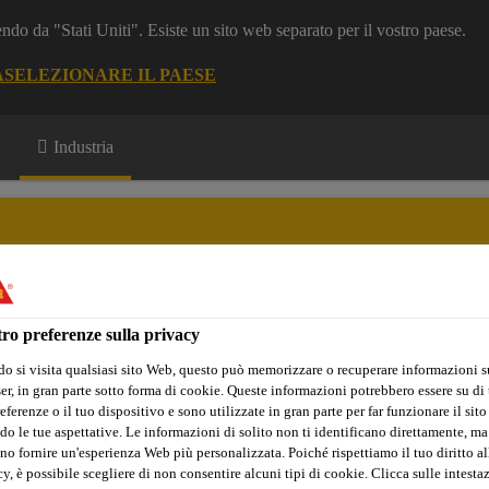
dendo da "Stati Uniti". Esiste un sito web separato per il vostro paese.
A
SELEZIONARE IL PAESE
Industria
rket
ro preferenze sulla privacy
cipali Innovazioni
AGR Academy
Download
Chi Siamo: 
o si visita qualsiasi sito Web, questo può memorizzare o recuperare informazioni s
r, in gran parte sotto forma di cookie. Queste informazioni potrebbero essere su di t
eferenze o il tuo dispositivo e sono utilizzate in gran parte per far funzionare il sito
do le tue aspettative. Le informazioni di solito non ti identificano direttamente, ma
o di Pannelli
Adesivi
Sikaflex®-552 AT
no fornire un'esperienza Web più personalizzata. Poiché rispettiamo il tuo diritto al
y, è possibile scegliere di non consentire alcuni tipi di cookie. Clicca sulle intesta